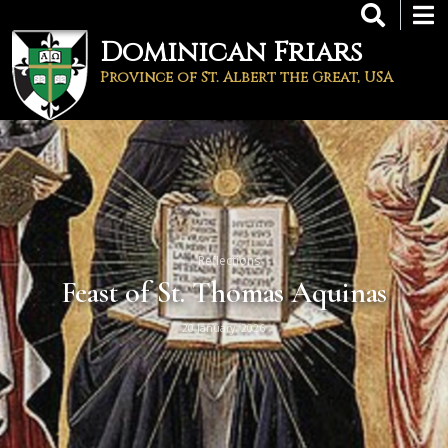
Skip
to
Dominican Friars
main
content
Province of St. Albert the Great, USA
Reflections
Feast of St. Thomas Aquinas
20 January, 2026