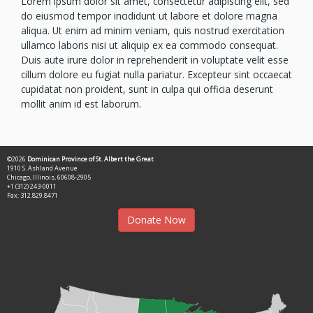
Lorem ipsum dolor sit amet, consectetur adipiscing elit, sed
do eiusmod tempor incididunt ut labore et dolore magna
aliqua. Ut enim ad minim veniam, quis nostrud exercitation
ullamco laboris nisi ut aliquip ex ea commodo consequat.
Duis aute irure dolor in reprehenderit in voluptate velit esse
cillum dolore eu fugiat nulla pariatur. Excepteur sint occaecat
cupidatat non proident, sunt in culpa qui officia deserunt
mollit anim id est laborum.
©2026
Dominican Province of St. Albert the Great
1910 S. Ashland Avenue
Chicago, Illinois, 60608-2905
+1 (312) 243-0011
Fax: 312.829.8471
Donate Now